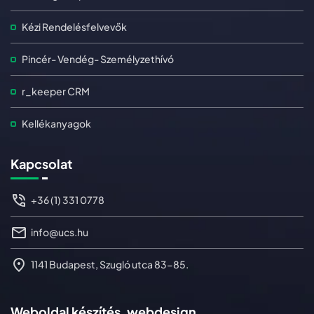
Kézi Rendelésfelvevők
Pincér- Vendég- Személyzethívó
r_keeper CRM
Kellékanyagok
Kapcsolat
+36 (1) 331 0778
info@ucs.hu
1141 Budapest, Szugló utca 83-85.
Weboldal készítés, webdesign