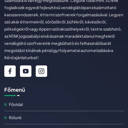
Számodra is van egy megoldásunk. Cégünk több mint 30 éve
foglalkozik egyedi fejlesztésű vendéglátóipari elszámoltató
kasszarendszerek, éttermi szoftverek forgalmazásával. Legyen
szó akár éttermekről, sörözőkről, büfékről, kávézókról,
pékségekről vagy éppen szórakozóhelyekről, testre szabható,
az NTAK jogszabályi elvárásainak maradéktalanul megfelelő
vendéglátó szoftvereink megbízható és felhasználóbarát
megoldást kínálnak pénzügyi folyamatai automatizálására.
Kérd ajánlatunkat!
Főmenü
Főoldal
Rólunk