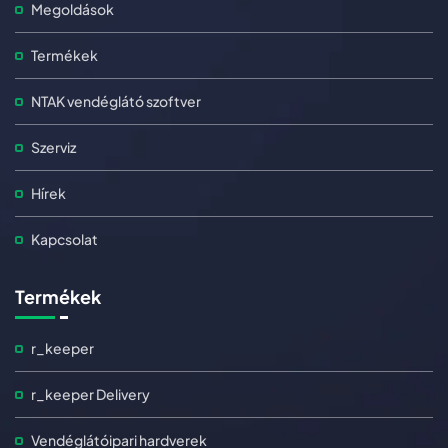
Megoldások
Termékek
NTAK vendéglátó szoftver
Szerviz
Hírek
Kapcsolat
Termékek
r_keeper
r_keeper Delivery
Vendéglátóipari hardverek