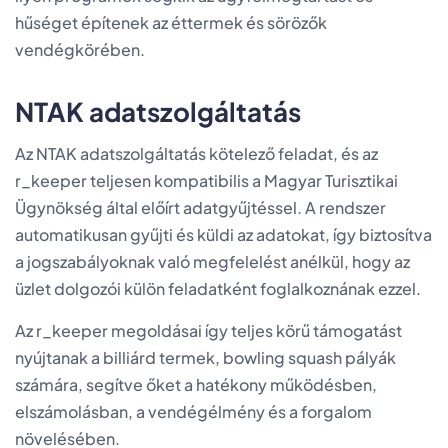
hűséget építenek az éttermek és sörözők
vendégkörében.
NTAK adatszolgáltatás
Az NTAK adatszolgáltatás kötelező feladat, és az
r_keeper teljesen kompatibilis a Magyar Turisztikai
Ügynökség által előírt adatgyűjtéssel. A rendszer
automatikusan gyűjti és küldi az adatokat, így biztosítva
a jogszabályoknak való megfelelést anélkül, hogy az
üzlet dolgozói külön feladatként foglalkoznának ezzel.
Az r_keeper megoldásai így teljes körű támogatást
nyújtanak a billiárd termek, bowling squash pályák
számára, segítve őket a hatékony működésben,
elszámolásban, a vendégélmény és a forgalom
növelésében.