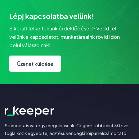
Lépj kapcsolatba velünk!
Sikerült felkeltenünk érdeklődésed? Vedd fel
velünk a kapcsolatot, munkatársaink rövid időn
belül válaszolnak!
Üzenet küldése
Számodra is van egy megoldásunk. Cégünk több mint 30 éve
foglalkozik egyedi fejlesztésű vendéglátóipari elszámoltató