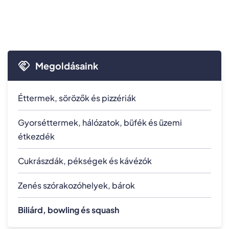
Megoldásaink
Éttermek, sörözők és pizzériák
Gyorséttermek, hálózatok, büfék és üzemi
étkezdék
Cukrászdák, pékségek és kávézók
Zenés szórakozóhelyek, bárok
Biliárd, bowling és squash