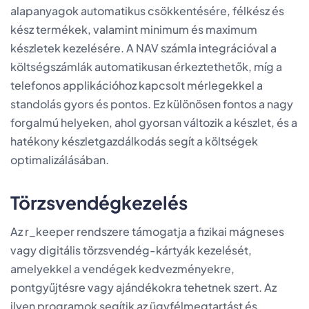
alapanyagok automatikus csökkentésére, félkész és
kész termékek, valamint minimum és maximum
készletek kezelésére. A NAV számla integrációval a
költségszámlák automatikusan érkeztethetők, míg a
telefonos applikációhoz kapcsolt mérlegekkel a
standolás gyors és pontos. Ez különösen fontos a nagy
forgalmú helyeken, ahol gyorsan változik a készlet, és a
hatékony készletgazdálkodás segít a költségek
optimalizálásában.
Törzsvendégkezelés
Az r_keeper rendszere támogatja a fizikai mágneses
vagy digitális törzsvendég-kártyák kezelését,
amelyekkel a vendégek kedvezményekre,
pontgyűjtésre vagy ajándékokra tehetnek szert. Az
ilyen programok segítik az ügyfélmegtartást és