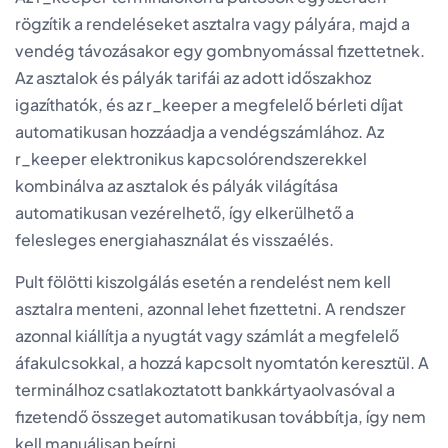
rögzítik a rendeléseket asztalra vagy pályára, majd a
vendég távozásakor egy gombnyomással fizettetnek.
Az asztalok és pályák tarifái az adott időszakhoz
igazíthatók, és az r_keeper a megfelelő bérleti díjat
automatikusan hozzáadja a vendégszámlához. Az
r_keeper elektronikus kapcsolórendszerekkel
kombinálva az asztalok és pályák világítása
automatikusan vezérelhető, így elkerülhető a
felesleges energiahasználat és visszaélés.
Pult fölötti kiszolgálás esetén a rendelést nem kell
asztalra menteni, azonnal lehet fizettetni. A rendszer
azonnal kiállítja a nyugtát vagy számlát a megfelelő
áfakulcsokkal, a hozzá kapcsolt nyomtatón keresztül. A
terminálhoz csatlakoztatott bankkártyaolvasóval a
fizetendő összeget automatikusan továbbítja, így nem
kell manuálisan beírni.