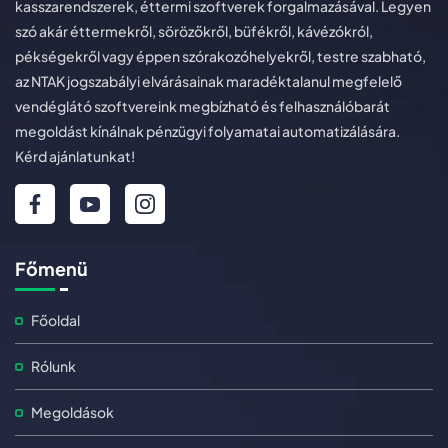
kasszarendszerek, éttermi szoftverek forgalmazásával. Legyen
szó akár éttermekről, sörözőkről, büfékről, kávézókról,
pékségekről vagy éppen szórakozóhelyekről, testre szabható,
az NTAK jogszabályi elvárásainak maradéktalanul megfelelő
vendéglátó szoftvereink megbízható és felhasználóbarát
megoldást kínálnak pénzügyi folyamatai automatizálására.
Kérd ajánlatunkat!
Főmenü
Főoldal
Rólunk
Megoldások