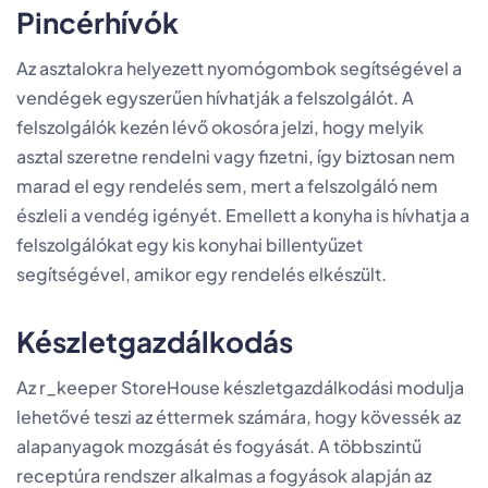
Pincérhívók
Az asztalokra helyezett nyomógombok segítségével a
vendégek egyszerűen hívhatják a felszolgálót. A
felszolgálók kezén lévő okosóra jelzi, hogy melyik
asztal szeretne rendelni vagy fizetni, így biztosan nem
marad el egy rendelés sem, mert a felszolgáló nem
észleli a vendég igényét. Emellett a konyha is hívhatja a
felszolgálókat egy kis konyhai billentyűzet
segítségével, amikor egy rendelés elkészült.
Készletgazdálkodás
Az r_keeper StoreHouse készletgazdálkodási modulja
lehetővé teszi az éttermek számára, hogy kövessék az
alapanyagok mozgását és fogyását. A többszintű
receptúra rendszer alkalmas a fogyások alapján az