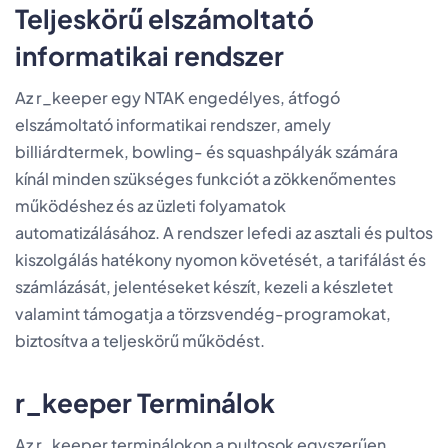
Teljeskörű elszámoltató
informatikai rendszer
Az r_keeper egy NTAK engedélyes, átfogó
elszámoltató informatikai rendszer, amely
billiárdtermek, bowling- és squashpályák számára
kínál minden szükséges funkciót a zökkenőmentes
működéshez és az üzleti folyamatok
automatizálásához. A rendszer lefedi az asztali és pultos
kiszolgálás hatékony nyomon követését, a tarifálást és
számlázását, jelentéseket készít, kezeli a készletet
valamint támogatja a törzsvendég-programokat,
biztosítva a teljeskörű működést.
r_keeper Terminálok
Az r_keeper terminálokon a pultosok egyszerűen