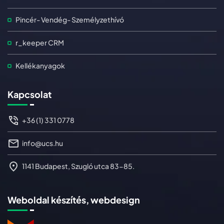
Pincér- Vendég- Személyzethívó
r_keeper CRM
Kellékanyagok
Kapcsolat
+36 (1) 331 0778
info@ucs.hu
1141 Budapest, Szugló utca 83-85.
Weboldal készítés, webdesign