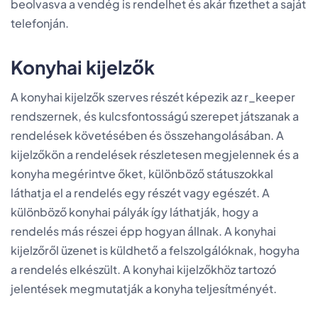
beolvasva a vendég is rendelhet és akár fizethet a saját
telefonján.
Konyhai kijelzők
A konyhai kijelzők szerves részét képezik az r_keeper
rendszernek, és kulcsfontosságú szerepet játszanak a
rendelések követésében és összehangolásában. A
kijelzőkön a rendelések részletesen megjelennek és a
konyha megérintve őket, különböző státuszokkal
láthatja el a rendelés egy részét vagy egészét. A
különböző konyhai pályák így láthatják, hogy a
rendelés más részei épp hogyan állnak. A konyhai
kijelzőről üzenet is küldhető a felszolgálóknak, hogyha
a rendelés elkészült. A konyhai kijelzőkhöz tartozó
jelentések megmutatják a konyha teljesítményét.