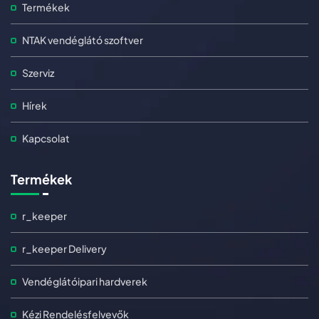
Termékek
NTAK vendéglátó szoftver
Szerviz
Hírek
Kapcsolat
Termékek
r_keeper
r_keeper Delivery
Vendéglátóipari hardverek
Kézi Rendelésfelvevők