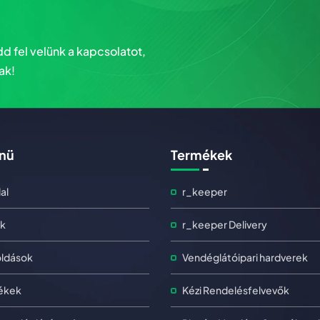
d fel velünk a kapcsolatot,
ak!
nü
Termékek
al
r_keeper
k
r_keeper Delivery
ldások
Vendéglátóipari hardverek
ékek
Kézi Rendelésfelvevők