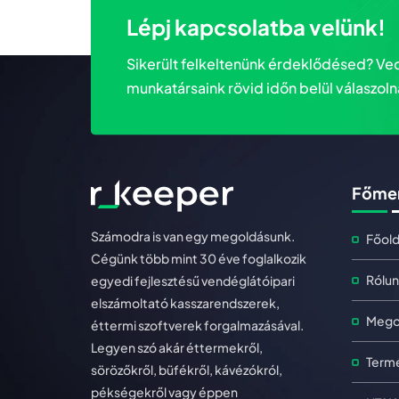
Lépj kapcsolatba velünk!
Sikerült felkeltenünk érdeklődésed? Ved
munkatársaink rövid időn belül válaszoln
Főme
Számodra is van egy megoldásunk.
Főold
Cégünk több mint 30 éve foglalkozik
Rólun
egyedi fejlesztésű vendéglátóipari
elszámoltató kasszarendszerek,
Mego
éttermi szoftverek forgalmazásával.
Legyen szó akár éttermekről,
Term
sörözőkről, büfékről, kávézókról,
pékségekről vagy éppen