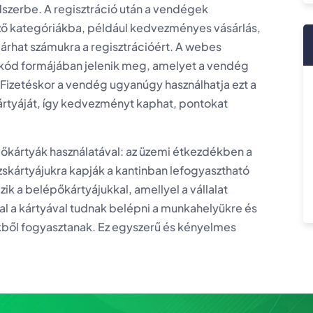
dszerbe. A regisztráció után a vendégek
ző kategóriákba, például kedvezményes vásárlás,
árhat számukra a regisztrációért. A webes
QR-kód formájában jelenik meg, amelyet a vendég
Fizetéskor a vendég ugyanúgy használhatja ezt a
nkkártyáját, így kedvezményt kaphat, pontokat
őkártyák használatával: az üzemi étkezdékben a
zskártyájukra kapják a kantinban lefogyasztható
ik a belépőkártyájukkal, amellyel a vállalat
l a kártyával tudnak belépni a munkahelyükre és
ükből fogyasztanak. Ez egyszerű és kényelmes