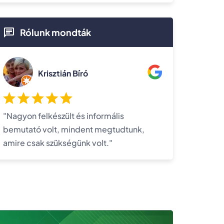
Rólunk mondták
Krisztián Bíró
"Nagyon felkészült és informális
bemutató volt, mindent megtudtunk,
amire csak szükségünk volt."