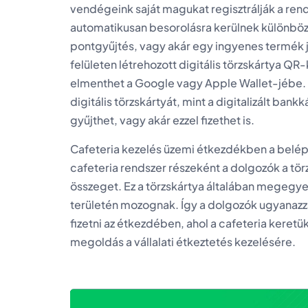
vendégeink saját magukat regisztrálják a ren
automatikusan besorolásra kerülnek különbö
pontgyűjtés, vagy akár egy ingyenes termék j
felületen létrehozott digitális törzskártya 
elmenthet a Google vagy Apple Wallet-jébe. 
digitális törzskártyát, mint a digitalizált ba
gyűjthet, vagy akár ezzel fizethet is.
Cafeteria kezelés üzemi étkezdékben a belép
cafeteria rendszer részeként a dolgozók a tör
összeget. Ez a törzskártya általában megegyez
területén mozognak. Így a dolgozók ugyanazza
fizetni az étkezdében, ahol a cafeteria keret
megoldás a vállalati étkeztetés kezelésére.