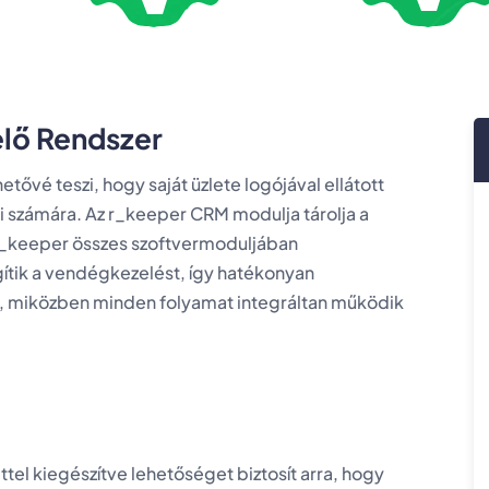
lő Rendszer
ővé teszi, hogy saját üzlete logójával ellátott
 számára. Az r_keeper CRM modulja tárolja a
r_keeper összes szoftvermoduljában
gítik a vendégkezelést, így hatékonyan
t, miközben minden folyamat integráltan működik
el kiegészítve lehetőséget biztosít arra, hogy