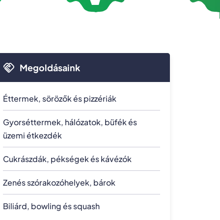
Megoldásaink
Éttermek, sörözők és pizzériák
Gyorséttermek, hálózatok, büfék és
üzemi étkezdék
Cukrászdák, pékségek és kávézók
Zenés szórakozóhelyek, bárok
Biliárd, bowling és squash