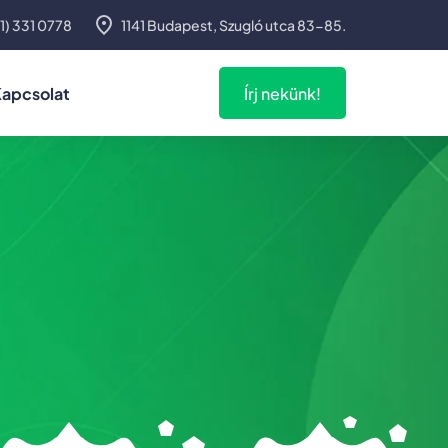
1) 331 0778
1141 Budapest, Szugló utca 83-85.
apcsolat
Írj nekünk!