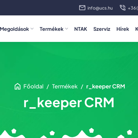
info@ucs.hu
+36 (
Megoldások
Termékek
NTAK
Szerviz
Hírek
K
Gyorséttermek, hálózatok, büfék és üzemi étkezdék
Főoldal
Termékek
r_keeper CRM
r_keeper CRM