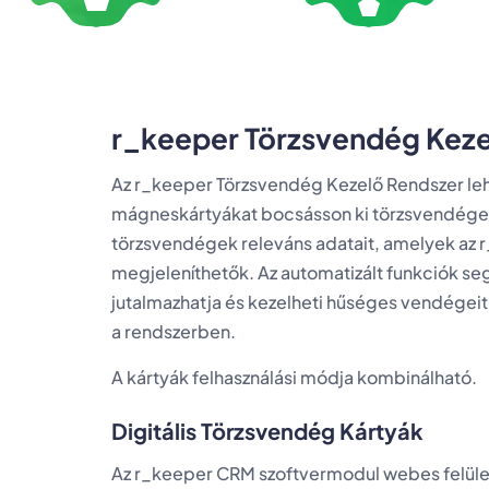
r_keeper Törzsvendég Keze
Az r_keeper Törzsvendég Kezelő Rendszer lehet
mágneskártyákat bocsásson ki törzsvendégei
törzsvendégek releváns adatait, amelyek az 
megjeleníthetők. Az automatizált funkciók se
jutalmazhatja és kezelheti hűséges vendégei
a rendszerben.
A kártyák felhasználási módja kombinálható.
Digitális Törzsvendég Kártyák
Az r_keeper CRM szoftvermodul webes felülett