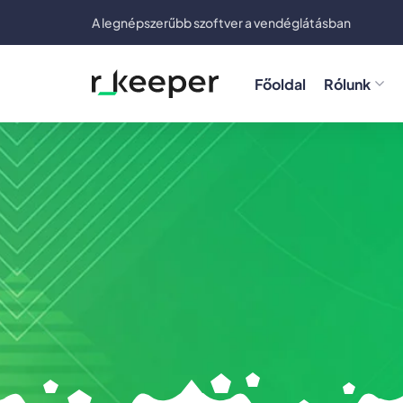
A legnépszerűbb szoftver a vendéglátásban
Főoldal
Rólunk