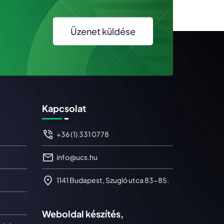
Üzenet küldése
Kapcsolat
+36 (1) 331 0778
info@ucs.hu
1141 Budapest, Szugló utca 83-85.
Weboldal készítés,