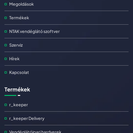
Megoldások
Termékek
NTAK vendéglátó szoftver
Szerviz
Hírek
Kapcsolat
Termékek
r_keeper
r_keeper Delivery
Vendéglátóipari hardverek