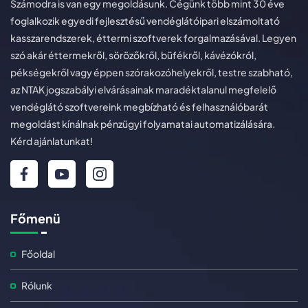
Számodra is van egy megoldásunk. Cégünk több mint 30 éve
foglalkozik egyedi fejlesztésű vendéglátóipari elszámoltató
kasszarendszerek, éttermi szoftverek forgalmazásával. Legyen
szó akár éttermekről, sörözőkről, büfékről, kávézókról,
pékségekről vagy éppen szórakozóhelyekről, testre szabható,
az NTAK jogszabályi elvárásainak maradéktalanul megfelelő
vendéglátó szoftvereink megbízható és felhasználóbarát
megoldást kínálnak pénzügyi folyamatai automatizálására.
Kérd ajánlatunkat!
Főmenü
Főoldal
Rólunk