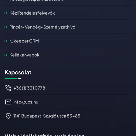
Kézi Rendelésfelvevők
Pincér- Vendég- Személyzethívó
r_keeper CRM
Kellékanyagok
Kapcsolat
+36 (1) 331 0778
info@ucs.hu
1141 Budapest, Szugló utca 83-85.