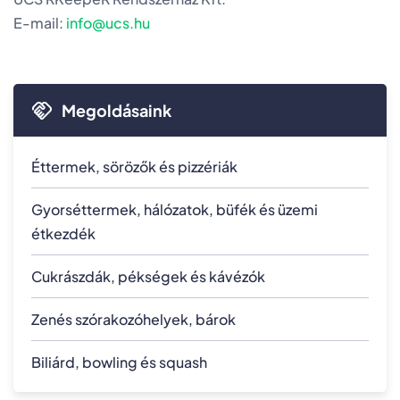
E-mail:
info@ucs.hu
Megoldásaink
Éttermek, sörözők és pizzériák
Gyorséttermek, hálózatok, büfék és üzemi
étkezdék
Cukrászdák, pékségek és kávézók
Zenés szórakozóhelyek, bárok
Biliárd, bowling és squash