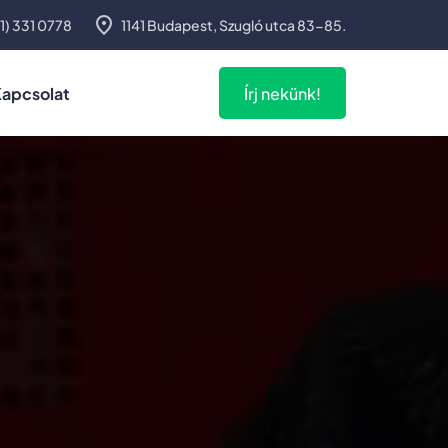
1) 331 0778
1141 Budapest, Szugló utca 83-85.
apcsolat
Írj nekünk!