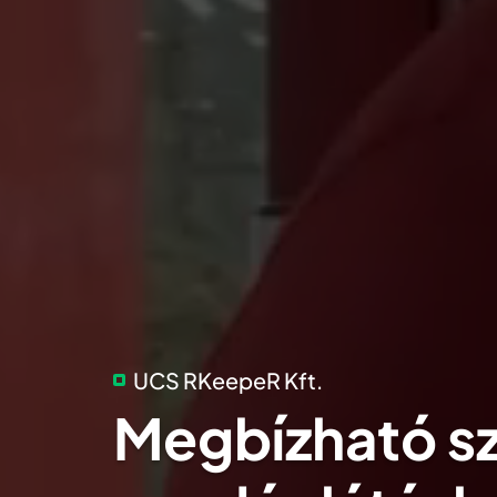
UCS RKeepeR Kft.
Megbízható sz