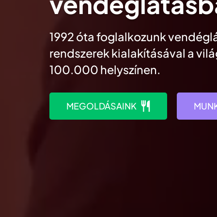
vendéglátásb
1992 óta foglalkozunk vendéglá
rendszerek kialakításával a vil
100.000 helyszínen.
MEGOLDÁSAINK
MUNK