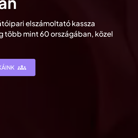
an
tóipari elszámoltató kassza
ág több mint 60 országában, közel
ÁINK