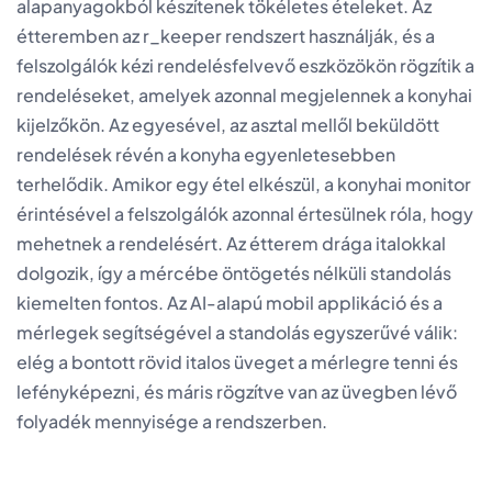
alapanyagokból készítenek tökéletes ételeket. Az
étteremben az r_keeper rendszert használják, és a
felszolgálók kézi rendelésfelvevő eszközökön rögzítik a
rendeléseket, amelyek azonnal megjelennek a konyhai
kijelzőkön. Az egyesével, az asztal mellől beküldött
rendelések révén a konyha egyenletesebben
terhelődik. Amikor egy étel elkészül, a konyhai monitor
érintésével a felszolgálók azonnal értesülnek róla, hogy
mehetnek a rendelésért. Az étterem drága italokkal
dolgozik, így a mércébe öntögetés nélküli standolás
kiemelten fontos. Az AI-alapú mobil applikáció és a
mérlegek segítségével a standolás egyszerűvé válik:
elég a bontott rövid italos üveget a mérlegre tenni és
lefényképezni, és máris rögzítve van az üvegben lévő
folyadék mennyisége a rendszerben.