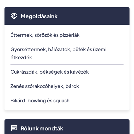
Megoldásaink
Éttermek, sörözők és pizzériák
Gyorséttermek, hálózatok, büfék és üzemi
étkezdék
Cukrászdák, pékségek és kávézók
Zenés szórakozóhelyek, bárok
Biliárd, bowling és squash
Rólunk mondták