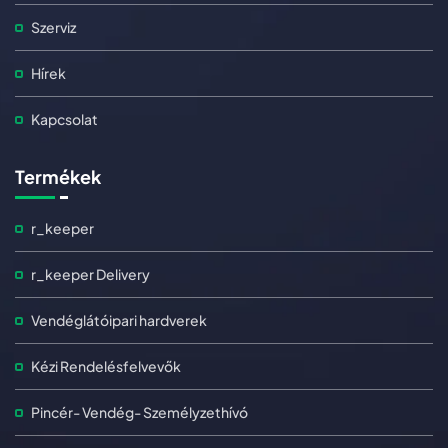
Szerviz
Hírek
Kapcsolat
Termékek
r_keeper
r_keeper Delivery
Vendéglátóipari hardverek
Kézi Rendelésfelvevők
Pincér- Vendég- Személyzethívó