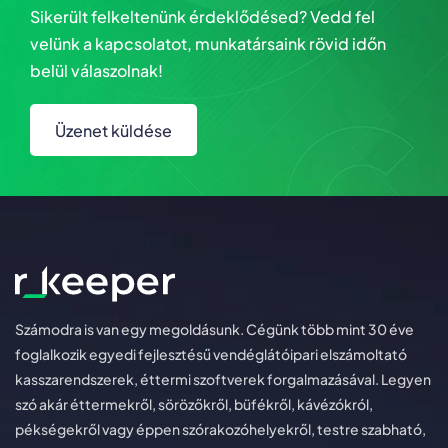
Sikerült felkeltenünk érdeklődésed? Vedd fel
velünk a kapcsolatot, munkatársaink rövid időn
belül válaszolnak!
Üzenet küldése
Számodra is van egy megoldásunk. Cégünk több mint 30 éve
foglalkozik egyedi fejlesztésű vendéglátóipari elszámoltató
kasszarendszerek, éttermi szoftverek forgalmazásával. Legyen
szó akár éttermekről, sörözőkről, büfékről, kávézókról,
pékségekről vagy éppen szórakozóhelyekről, testre szabható,