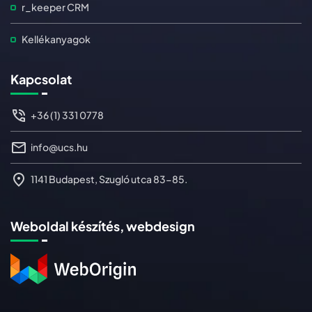
r_keeper CRM
Kellékanyagok
Kapcsolat
+36 (1) 331 0778
info@ucs.hu
1141 Budapest, Szugló utca 83-85.
Weboldal készítés, webdesign