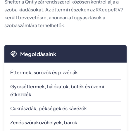
Shelter a Qntiy zárrendsszerel közösen kontrollálja a
szoba kiadásokat. Az éttermi részeken az RKeepeR V7
került bevezetésre, ahonnan a fogyasztások a
szobaszámlára terhelhetők.
Megoldásaink
Éttermek, sörözők és pizzériák
Gyorséttermek, hálózatok, büfék és üzemi
étkezdék
Cukrászdák, pékségek és kávézók
Zenés szórakozóhelyek, bárok