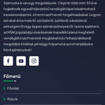
Számodra is van egy megoldásunk. Cégünk több mint 30 éve
foglalkozik egyedi fejlesztésű vendéglátóipari elszámoltató
kasszarendszerek, éttermi szoftverek forgalmazásával. Legyen
szó akár éttermekről, sörözőkről, büfékről, kávézókról,
pékségekről vagy éppen szórakozóhelyekről, testre szabható,
az NTAK jogszabályi elvárásainak maradéktalanul megfelelő
vendéglátó szoftvereink megbízható és felhasználóbarát
megoldást kínálnak pénzügyi folyamatai automatizálására.
Kérd ajánlatunkat!
Főmenü
Főoldal
Rólunk