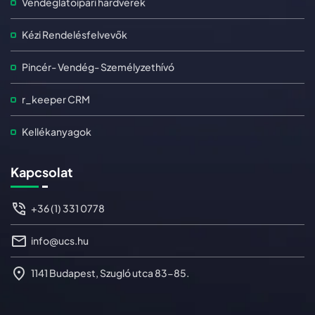
Vendéglátóipari hardverek
Kézi Rendelésfelvevők
Pincér- Vendég- Személyzethívó
r_keeper CRM
Kellékanyagok
Kapcsolat
+36 (1) 331 0778
info@ucs.hu
1141 Budapest, Szugló utca 83-85.