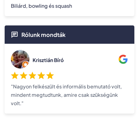
Biliárd, bowling és squash
Rólunk mondták
Krisztián Bíró
"Nagyon felkészült és informális bemutató volt,
mindent megtudtunk, amire csak szükségünk
volt."