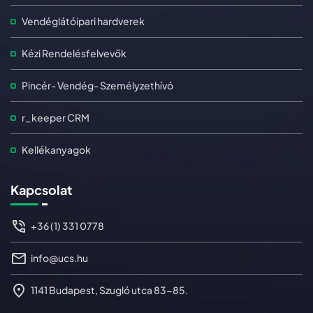
Vendéglátóipari hardverek
Kézi Rendelésfelvevők
Pincér- Vendég- Személyzethívó
r_keeper CRM
Kellékanyagok
Kapcsolat
+36 (1) 331 0778
info@ucs.hu
1141 Budapest, Szugló utca 83-85.