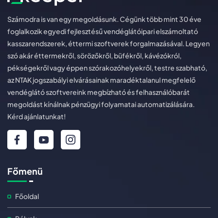
Számodra is van egy megoldásunk. Cégünk több mint 30 éve
foglalkozik egyedi fejlesztésű vendéglátóipari elszámoltató
kasszarendszerek, éttermi szoftverek forgalmazásával. Legyen
szó akár éttermekről, sörözőkről, büfékről, kávézókról,
pékségekről vagy éppen szórakozóhelyekről, testre szabható,
az NTAK jogszabályi elvárásainak maradéktalanul megfelelő
vendéglátó szoftvereink megbízható és felhasználóbarát
megoldást kínálnak pénzügyi folyamatai automatizálására.
Kérd ajánlatunkat!
Főmenü
Főoldal