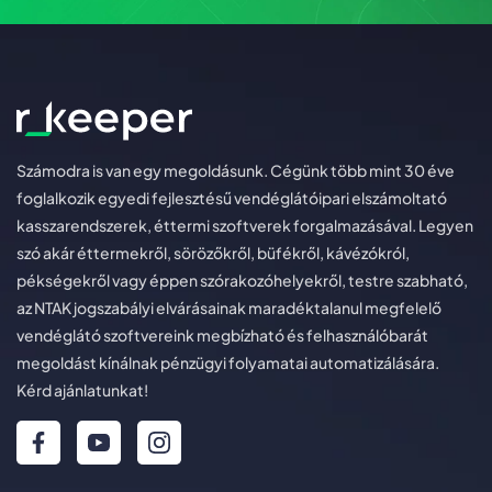
Számodra is van egy megoldásunk. Cégünk több mint 30 éve
foglalkozik egyedi fejlesztésű vendéglátóipari elszámoltató
kasszarendszerek, éttermi szoftverek forgalmazásával. Legyen
szó akár éttermekről, sörözőkről, büfékről, kávézókról,
pékségekről vagy éppen szórakozóhelyekről, testre szabható,
az NTAK jogszabályi elvárásainak maradéktalanul megfelelő
vendéglátó szoftvereink megbízható és felhasználóbarát
megoldást kínálnak pénzügyi folyamatai automatizálására.
Kérd ajánlatunkat!