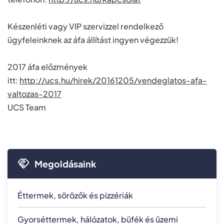
Készenléti vagy VIP szervizzel rendelkező
ügyfeleinknek az áfa állítást ingyen végezzük!
2017 áfa előzmények
itt:
http://ucs.hu/hirek/20161205/vendeglatos-afa-
valtozas-2017
UCS Team
Megoldásaink
Éttermek, sörözők és pizzériák
Gyorséttermek, hálózatok, büfék és üzemi