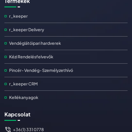
Termékek
r_keeper
r_keeper Delivery
Vendéglátóipari hardverek
Kézi Rendelésfelvevők
Pincér- Vendég- Személyzethívó
r_keeper CRM
Kellékanyagok
Kapcsolat
+36 (1) 331 0778