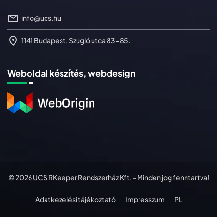
info@ucs.hu
1141 Budapest, Szugló utca 83-85.
Weboldal készítés, webdesign
© 2026 UCS RKeeper Rendszerház Kft. - Minden jog fenntartva!
Adatkezelési tájékoztató
Impresszum
PL