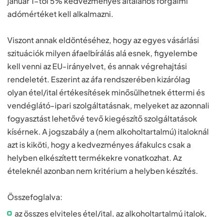
január 1-től 5% kedvezményes általános forgalmi
adómértéket kell alkalmazni.
Viszont annak eldöntéséhez, hogy az egyes vásárlási
szituációk milyen áfaelbírálás alá esnek, figyelembe
kell venni az EU-irányelvet, és annak végrehajtási
rendeletét. Eszerint az áfa rendszerében kizárólag
olyan étel/ital értékesítések minősülhetnek éttermi és
vendéglátó-ipari szolgáltatásnak, melyeket az azonnali
fogyasztást lehetővé tevő kiegészítő szolgáltatások
kísérnek. A jogszabály a (nem alkoholtartalmú) italoknál
azt is kiköti, hogy a kedvezményes áfakulcs csak a
helyben elkészített termékekre vonatkozhat. Az
ételeknél azonban nem kritérium a helyben készítés.
Összefoglalva:
az összes elviteles étel/ital, az alkoholtartalmú italok,