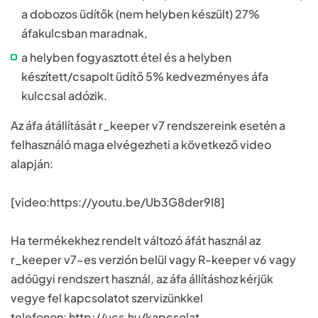
a dobozos üdítők (nem helyben készült) 27%
áfakulcsban maradnak,
a helyben fogyasztott étel és a helyben
készített/csapolt üdítő 5% kedvezményes áfa
kulccsal adózik.
Az áfa átállítását r_keeper v7 rendszereink esetén a
felhasználó maga elvégezheti a következő video
alapján:
[video:https://youtu.be/Ub3G8der9I8]
Ha termékekhez rendelt változó áfát használ az
r_keeper v7-es verzión belül vagy R-keeper v6 vagy
adóügyi rendszert használ, az áfa állításhoz kérjük
vegye fel kapcsolatot szervizünkkel
telefonon:
http://ucs.hu/kapcsolat