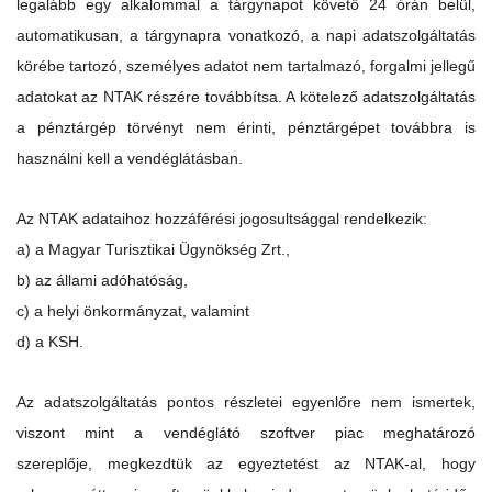
legalább egy alkalommal a tárgynapot követő 24 órán belül,
automatikusan, a tárgynapra vonatkozó, a napi adatszolgáltatás
körébe tartozó, személyes adatot nem tartalmazó, forgalmi jellegű
adatokat az NTAK részére továbbítsa. A kötelező adatszolgáltatás
a pénztárgép törvényt nem érinti, pénztárgépet továbbra is
használni kell a vendéglátásban.
Az NTAK adataihoz hozzáférési jogosultsággal rendelkezik:
a) a Magyar Turisztikai Ügynökség Zrt.,
b) az állami adóhatóság,
c) a helyi önkormányzat, valamint
d) a KSH.
Az adatszolgáltatás pontos részletei egyenlőre nem ismertek,
viszont mint a vendéglátó szoftver piac meghatározó
szereplője, megkezdtük az egyeztetést az NTAK-al, hogy