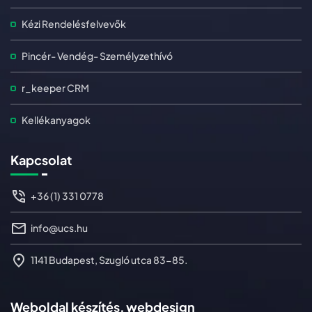
Kézi Rendelésfelvevők
Pincér- Vendég- Személyzethívó
r_keeper CRM
Kellékanyagok
Kapcsolat
+36 (1) 331 0778
info@ucs.hu
1141 Budapest, Szugló utca 83-85.
Weboldal készítés, webdesign