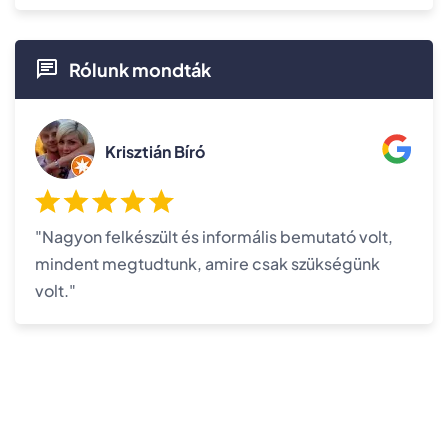
Rólunk mondták
Krisztián Bíró
"Nagyon felkészült és informális bemutató volt,
mindent megtudtunk, amire csak szükségünk
volt."