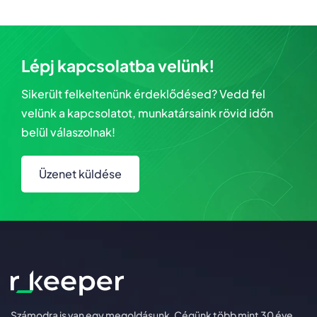
Lépj kapcsolatba velünk!
Sikerült felkeltenünk érdeklődésed? Vedd fel
velünk a kapcsolatot, munkatársaink rövid időn
belül válaszolnak!
Üzenet küldése
Számodra is van egy megoldásunk. Cégünk több mint 30 éve