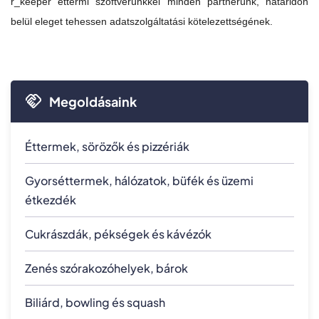
r_keeper éttermi szoftverünkkel minden partnerünk, határidőn
belül eleget tehessen adatszolgáltatási kötelezettségének.
Megoldásaink
Éttermek, sörözők és pizzériák
Gyorséttermek, hálózatok, büfék és üzemi
étkezdék
Cukrászdák, pékségek és kávézók
Zenés szórakozóhelyek, bárok
Biliárd, bowling és squash