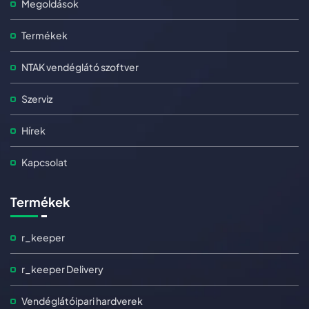
Megoldások
Termékek
NTAK vendéglátó szoftver
Szerviz
Hírek
Kapcsolat
Termékek
r_keeper
r_keeper Delivery
Vendéglátóipari hardverek