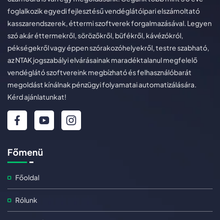
foglalkozik egyedi fejlesztésű vendéglátóipari elszámoltató
kasszarendszerek, éttermi szoftverek forgalmazásával. Legyen
szó akár éttermekről, sörözőkről, büfékről, kávézókról,
pékségekről vagy éppen szórakozóhelyekről, testre szabható,
az NTAK jogszabályi elvárásainak maradéktalanul megfelelő
vendéglátó szoftvereink megbízható és felhasználóbarát
megoldást kínálnak pénzügyi folyamatai automatizálására.
Kérd ajánlatunkat!
Főmenü
Főoldal
Rólunk