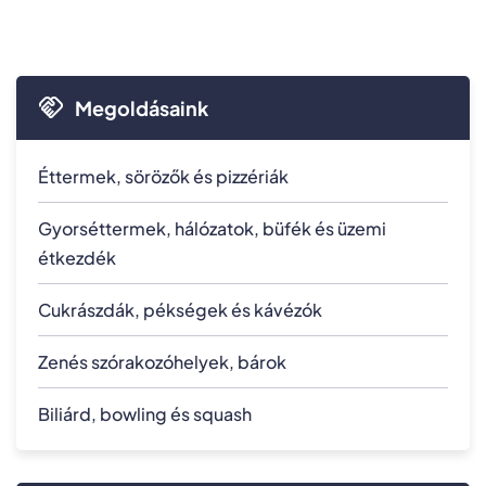
Megoldásaink
Éttermek, sörözők és pizzériák
Gyorséttermek, hálózatok, büfék és üzemi
étkezdék
Cukrászdák, pékségek és kávézók
Zenés szórakozóhelyek, bárok
Biliárd, bowling és squash