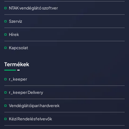
NTAK vendéglátó szoftver
Szerviz
Hírek
Kapcsolat
Termékek
r_keeper
r_keeper Delivery
Vendéglátóipari hardverek
Kézi Rendelésfelvevők