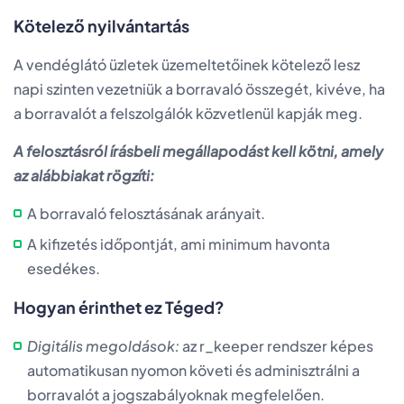
Kötelező nyilvántartás
A vendéglátó üzletek üzemeltetőinek kötelező lesz
napi szinten vezetniük a borravaló összegét, kivéve, ha
a borravalót a felszolgálók közvetlenül kapják meg.
A felosztásról írásbeli megállapodást kell kötni, amely
az alábbiakat rögzíti:
A borravaló felosztásának arányait.
A kifizetés időpontját, ami minimum havonta
esedékes.
Hogyan érinthet ez Téged?
Digitális megoldások:
az r_keeper rendszer képes
automatikusan nyomon követi és adminisztrálni a
borravalót a jogszabályoknak megfelelően.