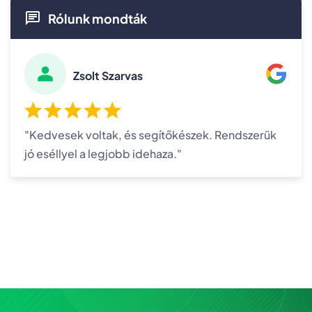
Rólunk mondták
Zsolt Szarvas
"Kedvesek voltak, és segítőkészek. Rendszerük
jó eséllyel a legjobb idehaza."