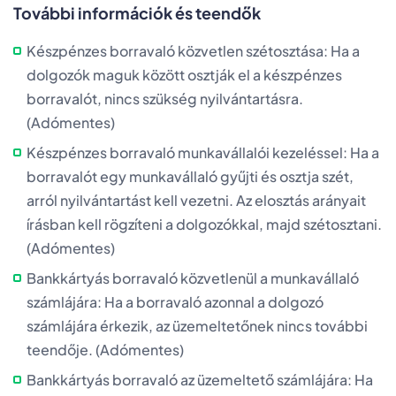
További információk és teendők
Készpénzes borravaló közvetlen szétosztása: Ha a
dolgozók maguk között osztják el a készpénzes
borravalót, nincs szükség nyilvántartásra.
(Adómentes)
Készpénzes borravaló munkavállalói kezeléssel: Ha a
borravalót egy munkavállaló gyűjti és osztja szét,
arról nyilvántartást kell vezetni. Az elosztás arányait
írásban kell rögzíteni a dolgozókkal, majd szétosztani.
(Adómentes)
Bankkártyás borravaló közvetlenül a munkavállaló
számlájára: Ha a borravaló azonnal a dolgozó
számlájára érkezik, az üzemeltetőnek nincs további
teendője. (Adómentes)
Bankkártyás borravaló az üzemeltető számlájára: Ha