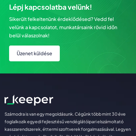
Lépj kapcsolatba velünk!
Sikerült felkeltenünk érdeklődésed? Vedd fel
velünk a kapcsolatot, munkatársaink rövid időn
belül válaszolnak!
Üzenet küldése
Számodra is van egy megoldásunk. Cégünk több mint 30 éve
foglalkozik egyedi fejlesztésű vendéglátóipari elszámoltató
kasszarendszerek, éttermi szoftverek forgalmazásával. Legyen