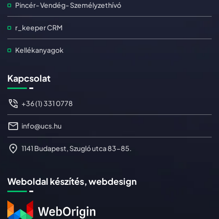
Pincér- Vendég- Személyzethívó
r_keeper CRM
Kellékanyagok
Kapcsolat
+36 (1) 331 0778
info@ucs.hu
1141 Budapest, Szugló utca 83-85.
Weboldal készítés, webdesign