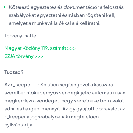
Kötelező egyeztetés és dokumentáció:
a felosztási
szabályokat egyeztetni és írásban rögzíteni kell,
amelyet a munkavállalókkal alá kell íratni.
Törvényi háttér
Magyar Közlöny 119. számát >>>
SZJA törvény >>>
Tudtad?
Az r_keeper TIP Solution segítségével a kasszára
szerelt érintőképernyős vendégkijelző automatikusan
megkérdezi a vendéget, hogy szeretne-e borravalót
adni, és ha igen, mennyit. Az így gyűjtött borravalót az
r_keeper a jogszabályoknak megfelelően
nyilvántartja.