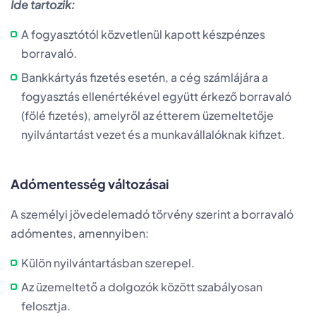
Ide tartozik:
A fogyasztótól közvetlenül kapott készpénzes
borravaló.
Bankkártyás fizetés esetén, a cég számlájára a
fogyasztás ellenértékével együtt érkező borravaló
(fölé fizetés), amelyről az étterem üzemeltetője
nyilvántartást vezet és a munkavállalóknak kifizet.
Adómentesség változásai
A személyi jövedelemadó törvény szerint a borravaló
adómentes, amennyiben:
Külön nyilvántartásban szerepel.
Az üzemeltető a dolgozók között szabályosan
felosztja.