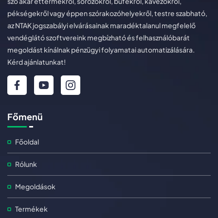
szó akár éttermekről, sörözőkről, büfékről, kávézókról,
pékségekről vagy éppen szórakozóhelyekről, testre szabható,
az NTAK jogszabályi elvárásainak maradéktalanul megfelelő
vendéglátó szoftvereink megbízható és felhasználóbarát
megoldást kínálnak pénzügyi folyamatai automatizálására.
Kérd ajánlatunkat!
Főmenü
Főoldal
Rólunk
Megoldások
Termékek