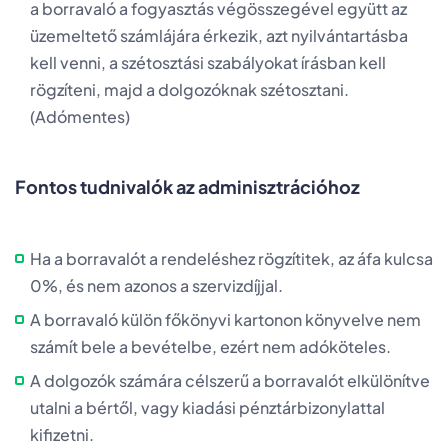
a borravaló a fogyasztás végösszegével együtt az
üzemeltető számlájára érkezik, azt nyilvántartásba
kell venni, a szétosztási szabályokat írásban kell
rögzíteni, majd a dolgozóknak szétosztani.
(Adómentes)
Fontos tudnivalók az adminisztrációhoz
Ha a borravalót a rendeléshez rögzítitek, az áfa kulcsa
0%, és nem azonos a szervizdíjjal.
A borravaló külön főkönyvi kartonon könyvelve nem
számít bele a bevételbe, ezért nem adóköteles.
A dolgozók számára célszerű a borravalót elkülönítve
utalni a bértől, vagy kiadási pénztárbizonylattal
kifizetni.