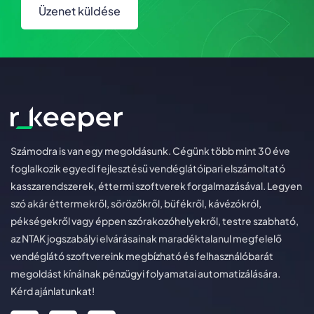
Üzenet küldése
Számodra is van egy megoldásunk. Cégünk több mint 30 éve
foglalkozik egyedi fejlesztésű vendéglátóipari elszámoltató
kasszarendszerek, éttermi szoftverek forgalmazásával. Legyen
szó akár éttermekről, sörözőkről, büfékről, kávézókról,
pékségekről vagy éppen szórakozóhelyekről, testre szabható,
az NTAK jogszabályi elvárásainak maradéktalanul megfelelő
vendéglátó szoftvereink megbízható és felhasználóbarát
megoldást kínálnak pénzügyi folyamatai automatizálására.
Kérd ajánlatunkat!