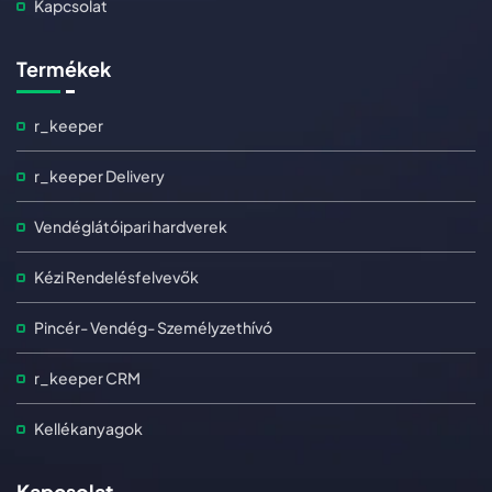
Kapcsolat
Termékek
r_keeper
r_keeper Delivery
Vendéglátóipari hardverek
Kézi Rendelésfelvevők
Pincér- Vendég- Személyzethívó
r_keeper CRM
Kellékanyagok
Kapcsolat