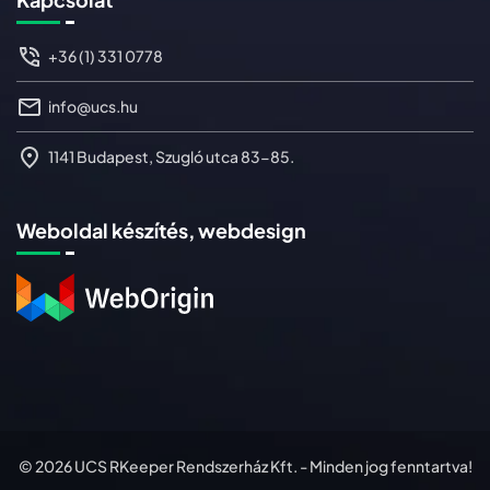
+36 (1) 331 0778
info@ucs.hu
1141 Budapest, Szugló utca 83-85.
Weboldal készítés, webdesign
© 2026 UCS RKeeper Rendszerház Kft. - Minden jog fenntartva!