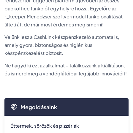
rendszertől független platform a jövőben az összes
backoffice funkciót egy helyre hozza. Egyelőre az
r_keeper Menedzser szoftvermodul funkcionalitását
ülteti át, de már most érdemes megismerni!
Velünk lesz a CashLink készpénzkezelő automata is,
amely gyors, biztonságos és higiénikus
készpénzkezelést biztosít.
Ne hagyd ki ezt az alkalmat – találkozzunk a kiállításon,
és ismerd meg a vendéglátóipar legújabb innovációit!
Megoldásaink
Éttermek, sörözők és pizzériák