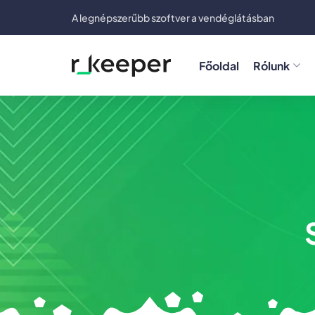
A legnépszerűbb szoftver a vendéglátásban
Főoldal
Rólunk