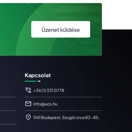
Üzenet küldése
Kapcsolat
+36 (1) 331 0778
info@ucs.hu
1141 Budapest, Szugló utca 83-85.