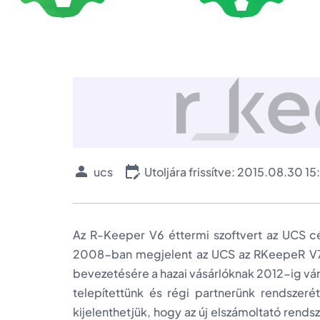
ucs
Utoljára frissítve: 2015.08.30 15
Az R-Keeper V6 éttermi szoftvert az UCS c
2008-ban megjelent az UCS az RKeepeR V7 v
bevezetésére a hazai vásárlóknak 2012-ig várni
telepítettünk és régi partnerünk rendszerét
kijelenthetjük, hogy az új elszámoltató ren