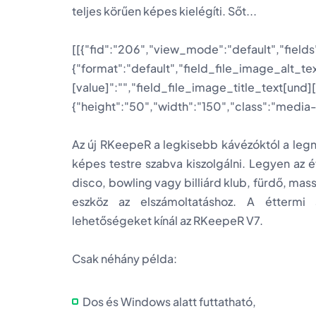
teljes körűen képes kielégíti. Sőt...
[[{"fid":"206","view_mode":"default","fields
{"format":"default","field_file_image_alt_te
[value]":"","field_file_image_title_text[und]
{"height":"50","width":"150","class":"media-
Az új RKeepeR a legkisebb kávézóktól a le
képes testre szabva kiszolgálni. Legyen az 
disco, bowling vagy billiárd klub, fürdő, ma
eszköz az elszámoltatáshoz. A éttermi 
lehetőségeket kínál az RKeepeR V7.
Csak néhány példa:
Dos és Windows alatt futtatható,