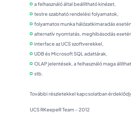
a felhasználó által beállítható kinézet,
testre szabható rendelési folyamatok,
folyamatos munka hálózatkimaradás esetén 
alternatív nyomtatás, meghibásodás esetén
interface az UCS szoftverekkel,
UDB és Microsoft SQL adattárak,
OLAP jelentések, a felhasználó maga állíthatj
stb.
További részletekkel kapcsolatban érdeklődj
UCS RKeepeR Team - 2012