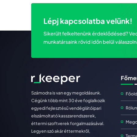
Lépj kapcsolatba velünk!
Sikerült felkeltenünk érdeklődésed? Ved
munkatársaink rövid időn belül válaszoln
Főme
Számodra is van egy megoldásunk.
Főold
Cégünk több mint 30 éve foglalkozik
Rólun
egyedi fejlesztésű vendéglátóipari
elszámoltató kasszarendszerek,
Mego
éttermi szoftverek forgalmazásával.
Legyen szó akár éttermekről,
Term