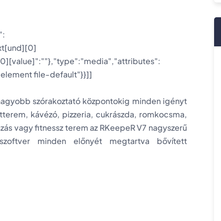
":
xt[und][0]
[0][value]":""},"type":"media","attributes":
element file-default"}}]]
gnagyobb szórakoztató központokig minden igényt
étterem, kávézó, pizzeria, cukrászda, romkocsma,
sszás vagy fitnessz terem az RKeepeR V7 nagyszerű
szoftver minden előnyét megtartva bővített