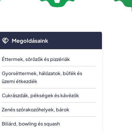
Megoldásaink
Éttermek, sörözők és pizzériák
Gyorséttermek, hálózatok, büfék és
üzemi étkezdék
Cukrászdák, pékségek és kávézók
Zenés szórakozóhelyek, bárok
Biliárd, bowling és squash