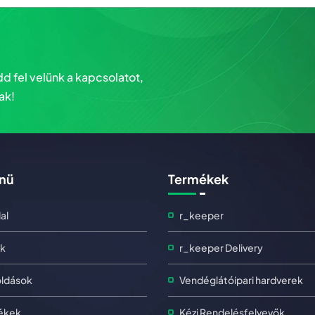
d fel velünk a kapcsolatot,
ak!
nü
Termékek
al
r_keeper
k
r_keeper Delivery
ldások
Vendéglátóipari hardverek
ékek
Kézi Rendelésfelvevők