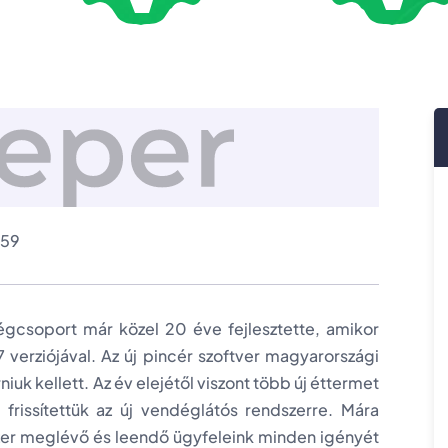
:59
égcsoport már közel 20 éve fejlesztette, amikor
erziójával. Az új pincér szoftver magyarországi
uk kellett. Az év elejétől viszont több új éttermet
 frissítettük az új vendéglátós rendszerre. Mára
dszer meglévő és leendő ügyfeleink minden igényét