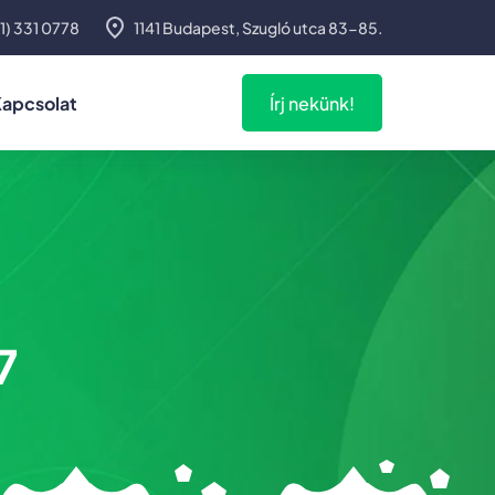
1) 331 0778
1141 Budapest, Szugló utca 83-85.
apcsolat
Írj nekünk!
7