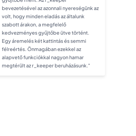
bevezetésével az azonnali nyereségünk az
volt, hogy minden eladás az általunk
szabott árakon, a megfelelő
kedvezményes gyűjtőbe ütve történt.
Egy áremelés két kattintás és semmi
félreértés. Önmagában ezekkel az
alapvető funkciókkal nagyon hamar
megtérült az r_keeper beruházásunk."