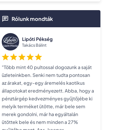
Rólunk mondták
Lipóti Pékség
Takács Bálint
"Több mint 40 pultossal dogozunk a saját
üzleteinkben. Senki nem tudta pontosan
az árakat, egy-egy áremelés kaotikus
állapotokat eredményezett. Abba, hogy a
pénztárgép kedvezményes gyűjtőjébe ki
melyik terméket ütötte, már bele sem
merek gondolni, már ha egyáltalán
ütöttek bele és nem minden a 27%
gyűjtőbe ment. Az r_keeper