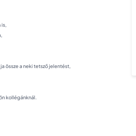
is,
,
a össze a neki tetsző jelentést,
ön kollégánknál.