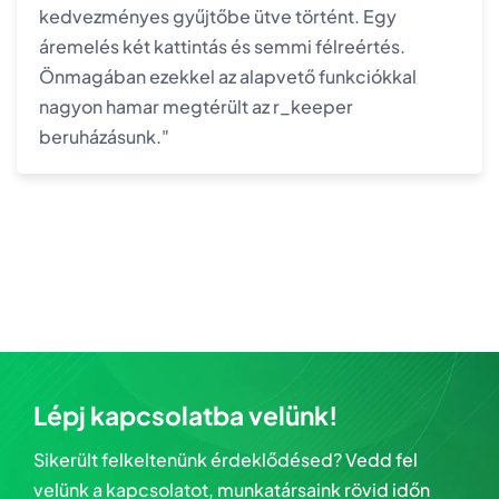
kedvezményes gyűjtőbe ütve történt. Egy
áremelés két kattintás és semmi félreértés.
Önmagában ezekkel az alapvető funkciókkal
nagyon hamar megtérült az r_keeper
beruházásunk."
Lépj kapcsolatba velünk!
Sikerült felkeltenünk érdeklődésed? Vedd fel
velünk a kapcsolatot, munkatársaink rövid időn