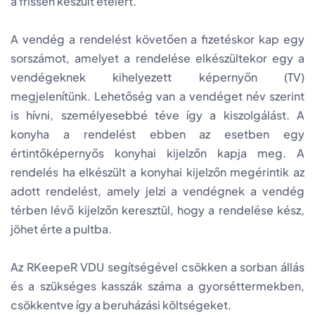
a frissen készült ételért.
A vendég a rendelést követően a fizetéskor kap egy
sorszámot, amelyet a rendelése elkészültekor egy a
vendégeknek kihelyezett képernyőn (TV)
megjelenítünk. Lehetőség van a vendéget név szerint
is hívni, személyesebbé téve így a kiszolgálást. A
konyha a rendelést ebben az esetben egy
értintőképernyős konyhai kijelzőn kapja meg. A
rendelés ha elkészült a konyhai kijelzőn megérintik az
adott rendelést, amely jelzi a vendégnek a vendég
térben lévő kijelzőn keresztül, hogy a rendelése kész,
jöhet érte a pultba.
Az RKeepeR VDU segítségével csökken a sorban állás
és a szükséges kasszák száma a gyorséttermekben,
csökkentve így a beruházási költségeket.