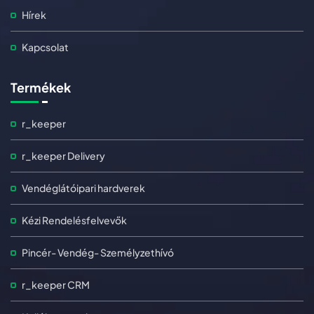
Hírek
Kapcsolat
Termékek
r_keeper
r_keeper Delivery
Vendéglátóipari hardverek
Kézi Rendelésfelvevők
Pincér- Vendég- Személyzethívó
r_keeper CRM