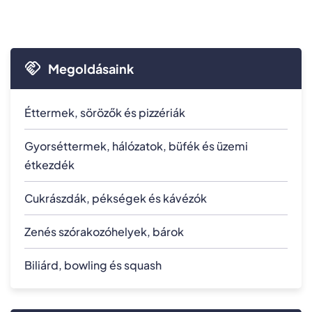
Megoldásaink
Éttermek, sörözők és pizzériák
Gyorséttermek, hálózatok, büfék és üzemi
étkezdék
Cukrászdák, pékségek és kávézók
Zenés szórakozóhelyek, bárok
Biliárd, bowling és squash