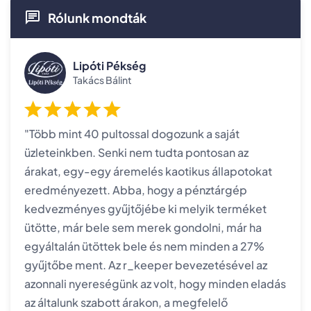
Rólunk mondták
Lipóti Pékség
Takács Bálint
"Több mint 40 pultossal dogozunk a saját
üzleteinkben. Senki nem tudta pontosan az
árakat, egy-egy áremelés kaotikus állapotokat
eredményezett. Abba, hogy a pénztárgép
kedvezményes gyűjtőjébe ki melyik terméket
ütötte, már bele sem merek gondolni, már ha
egyáltalán ütöttek bele és nem minden a 27%
gyűjtőbe ment. Az r_keeper bevezetésével az
azonnali nyereségünk az volt, hogy minden eladás
az általunk szabott árakon, a megfelelő