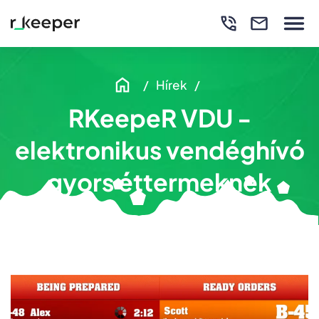
Hírek
RKeepeR VDU -
elektronikus vendéghívó
gyors éttermeknek