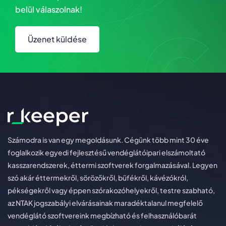
belül válaszolnak!
Üzenet küldése
Számodra is van egy megoldásunk. Cégünk több mint 30 éve
foglalkozik egyedi fejlesztésű vendéglátóipari elszámoltató
kasszarendszerek, éttermi szoftverek forgalmazásával. Legyen
szó akár éttermekről, sörözőkről, büfékről, kávézókról,
pékségekről vagy éppen szórakozóhelyekről, testre szabható,
az NTAK jogszabályi elvárásainak maradéktalanul megfelelő
vendéglátó szoftvereink megbízható és felhasználóbarát