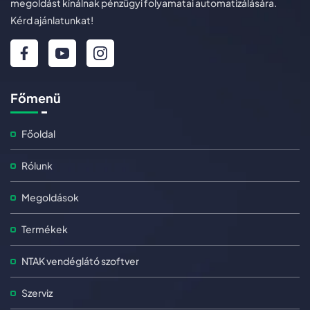
megoldást kínálnak pénzügyi folyamatai automatizálására.
Kérd ajánlatunkat!
Főmenü
Főoldal
Rólunk
Megoldások
Termékek
NTAK vendéglátó szoftver
Szerviz