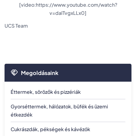
[video:https://www.youtube.com/watch?
v=dalTvgxLLx0]
UCS Team
Megoldásaink
Éttermek, sörözők és pizzériák
Gyorséttermek, hálózatok, büfék és üzemi
étkezdék
Cukrászdák, pékségek és kávézók