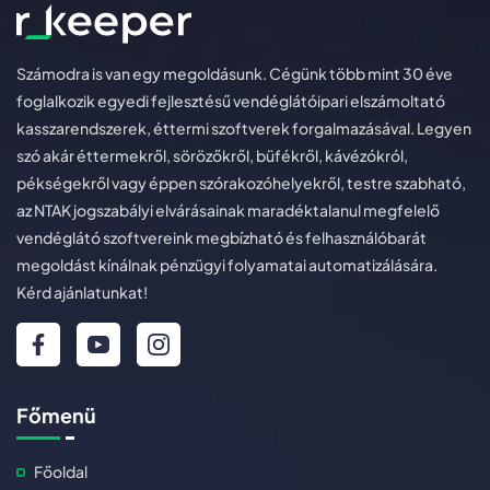
Számodra is van egy megoldásunk. Cégünk több mint 30 éve
foglalkozik egyedi fejlesztésű vendéglátóipari elszámoltató
kasszarendszerek, éttermi szoftverek forgalmazásával. Legyen
szó akár éttermekről, sörözőkről, büfékről, kávézókról,
pékségekről vagy éppen szórakozóhelyekről, testre szabható,
az NTAK jogszabályi elvárásainak maradéktalanul megfelelő
vendéglátó szoftvereink megbízható és felhasználóbarát
megoldást kínálnak pénzügyi folyamatai automatizálására.
Kérd ajánlatunkat!
Főmenü
Főoldal