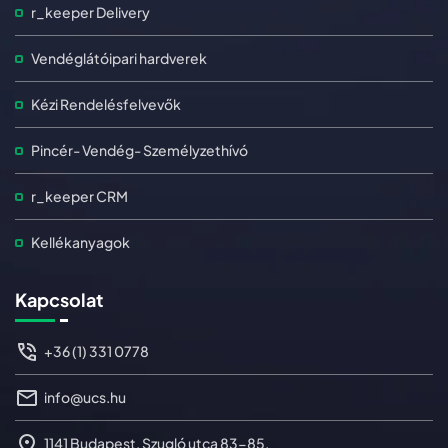
r_keeper Delivery
Vendéglátóipari hardverek
Kézi Rendelésfelvevők
Pincér- Vendég- Személyzethívó
r_keeper CRM
Kellékanyagok
Kapcsolat
+36 (1) 331 0778
info@ucs.hu
1141 Budapest, Szugló utca 83-85.