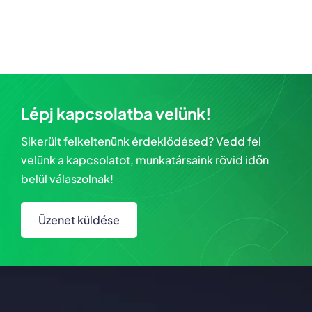
Lépj kapcsolatba velünk!
Sikerült felkeltenünk érdeklődésed? Vedd fel
velünk a kapcsolatot, munkatársaink rövid időn
belül válaszolnak!
Üzenet küldése