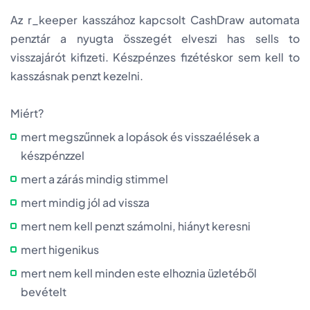
Az r_keeper kasszához kapcsolt CashDraw automata
penztár a nyugta összegét elveszi has sells to
visszajárót kifizeti. Készpénzes fizétéskor sem kell to
kasszásnak penzt kezelni.
Miért?
mert megszűnnek a lopások és visszaélések a
készpénzzel
mert a zárás mindig stimmel
mert mindig jól ad vissza
mert nem kell penzt számolni, hiányt keresni
mert higenikus
mert nem kell minden este elhoznia üzletéből
bevételt