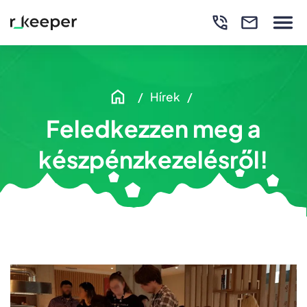
Hírek
Feledkezzen meg a
készpénzkezelésről!