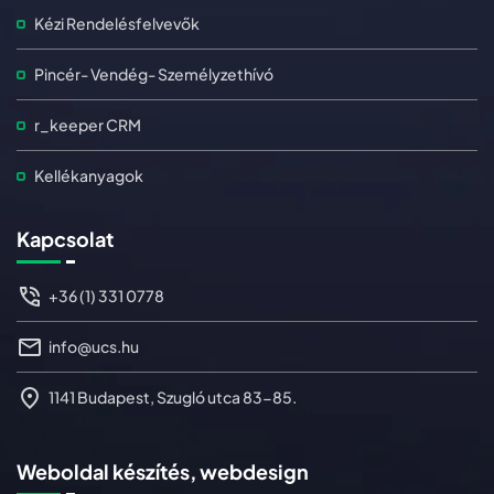
Kézi Rendelésfelvevők
Pincér- Vendég- Személyzethívó
r_keeper CRM
Kellékanyagok
Kapcsolat
+36 (1) 331 0778
info@ucs.hu
1141 Budapest, Szugló utca 83-85.
Weboldal készítés, webdesign