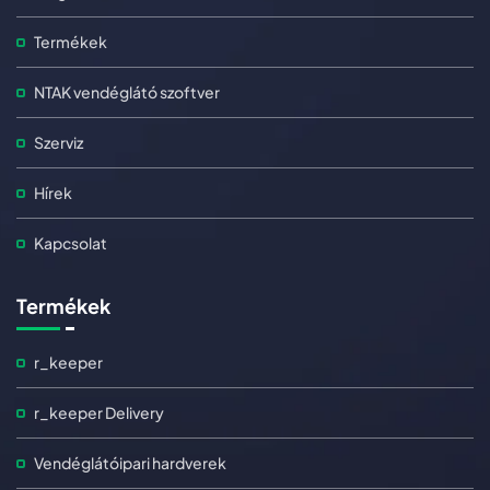
Termékek
NTAK vendéglátó szoftver
Szerviz
Hírek
Kapcsolat
Termékek
r_keeper
r_keeper Delivery
Vendéglátóipari hardverek