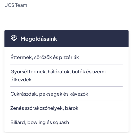
UCS Team
Megoldásaink
Éttermek, sörözők és pizzériák
Gyorséttermek, hálózatok, büfék és üzemi
étkezdék
Cukrászdák, pékségek és kávézók
Zenés szórakozóhelyek, bárok
Biliárd, bowling és squash