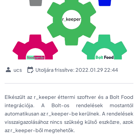
ucs
Utoljára frissítve: 2022.01.29 22:44
Elkészült az r_keeper éttermi szoftver és a Bolt Food
integrációja. A Bolt-os rendelések mostantól
automatikusan az r_keeper-be kerülnek. A rendelések
visszaigazolásához nincs szükség külső eszközre, azok
az r_keeper-ből megtehetők.