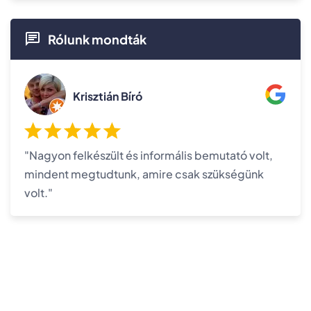
Rólunk mondták
Krisztián Bíró
"Nagyon felkészült és informális bemutató volt,
mindent megtudtunk, amire csak szükségünk
volt."