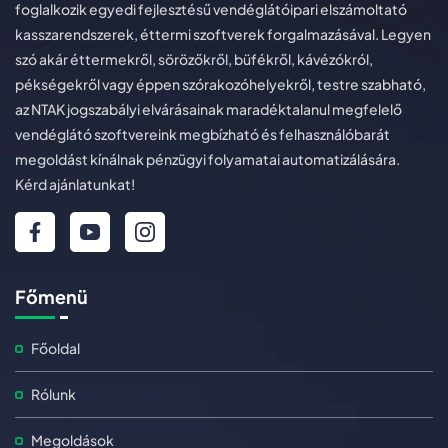
foglalkozik egyedi fejlesztésű vendéglátóipari elszámoltató
kasszarendszerek, éttermi szoftverek forgalmazásával. Legyen
szó akár éttermekről, sörözőkről, büfékről, kávézókról,
pékségekről vagy éppen szórakozóhelyekről, testre szabható,
az NTAK jogszabályi elvárásainak maradéktalanul megfelelő
vendéglátó szoftvereink megbízható és felhasználóbarát
megoldást kínálnak pénzügyi folyamatai automatizálására.
Kérd ajánlatunkat!
Főmenü
Főoldal
Rólunk
Megoldások