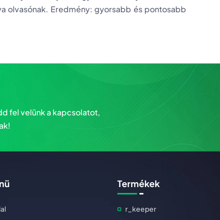
tya olvasónak. Eredmény: gyorsabb és pontosabb
d fel velünk a kapcsolatot,
ak!
nü
Termékek
al
r_keeper