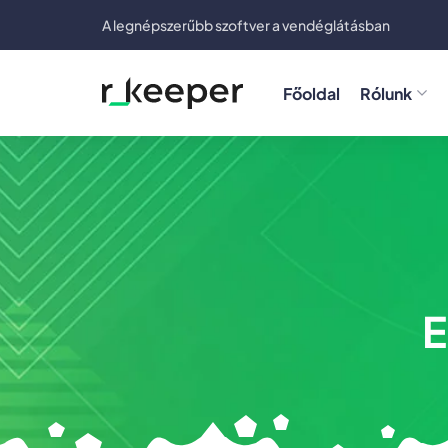
A legnépszerűbb szoftver a vendéglátásban
Főoldal
Rólunk
E