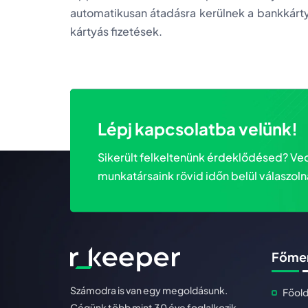
automatikusan átadásra kerülnek a bankkár
kártyás fizetések.
Lépj kapcsolatba velünk!
Sikerült felkeltenünk érdeklődésed? Ved
munkatársaink rövid időn belül válaszoln
Főme
Számodra is van egy megoldásunk.
Főold
Cégünk több mint 30 éve foglalkozik