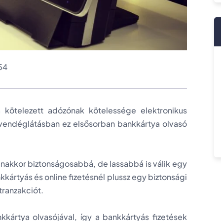
:54
 kötelezett adózónak kötelessége elektronikus
 A vendéglátásban ez elsősorban bankkártya olvasó
anakkor biztonságosabbá, de lassabbá is válik egy
rtyás és online fizetésnél plussz egy biztonsági
tranzakciót.
kkártya olvasójával, így a bankkártyás fizetések