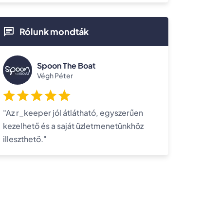
Rólunk mondták
Spoon The Boat
Végh Péter
"Az r_keeper jól átlátható, egyszerűen
kezelhető és a saját üzletmenetünkhöz
illeszthető."