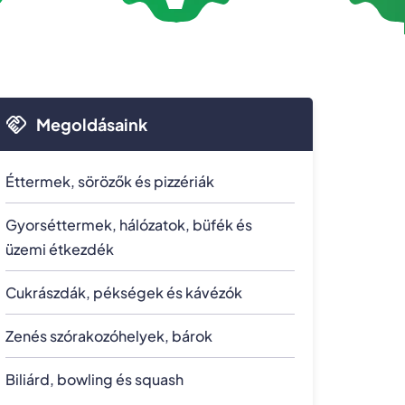
Megoldásaink
Éttermek, sörözők és pizzériák
Gyorséttermek, hálózatok, büfék és
üzemi étkezdék
Cukrászdák, pékségek és kávézók
Zenés szórakozóhelyek, bárok
Biliárd, bowling és squash