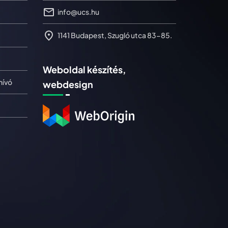
info@ucs.hu
1141 Budapest, Szugló utca 83-85.
Weboldal készítés,
hívó
webdesign