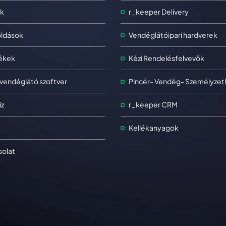
k
r_keeper Delivery
ldások
Vendéglátóipari hardverek
ékek
Kézi Rendelésfelvevők
vendéglátó szoftver
Pincér- Vendég- Személyzet
iz
r_keeper CRM
Kellékanyagok
olat