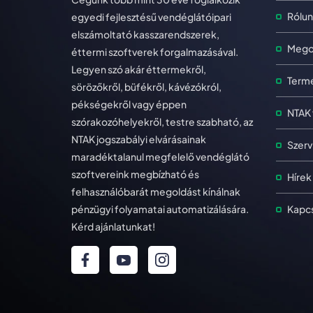
Rólun
egyedi fejlesztésű vendéglátóipari
elszámoltató kasszarendszerek,
Mego
éttermi szoftverek forgalmazásával.
Legyen szó akár éttermekről,
Term
sörözőkről, büfékről, kávézókról,
pékségekről vagy éppen
NTAK 
szórakozóhelyekről, testre szabható, az
NTAK jogszabályi elvárásainak
Szerv
maradéktalanul megfelelő vendéglátó
szoftvereink megbízható és
Hírek
felhasználóbarát megoldást kínálnak
Kapcs
pénzügyi folyamatai automatizálására.
Kérd ajánlatunkat!