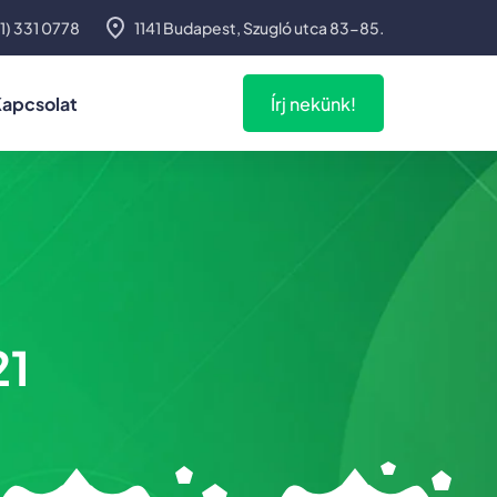
1) 331 0778
1141 Budapest, Szugló utca 83-85.
apcsolat
Írj nekünk!
21