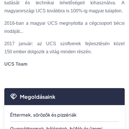
tudását és technikai lehetőségeit kihasználva. A
magyarországi UCS továbbra is 100%-ig magyar tulajdon.
2016-ban a magyar UCS megnyitotta a cégcsoport bécsi
irodáját...
2017 január: az UCS szoftverek fejlesztésén közel
150 ember dolgozik a világ minden részén.
UCS Team
Megoldásaink
Éttermek, sörözők és pizzériák
Gyorséttermek, hálózatok, büfék és üzemi