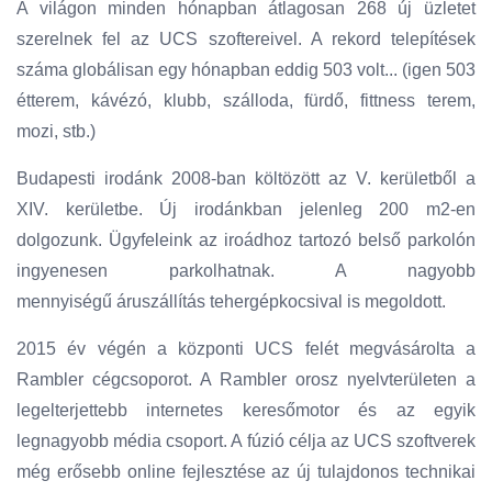
A világon minden hónapban átlagosan 268 új üzletet
szerelnek fel az UCS szoftereivel. A rekord telepítések
száma globálisan egy hónapban eddig 503 volt... (igen 503
étterem, kávézó, klubb, szálloda, fürdő, fittness terem,
mozi, stb.)
Budapesti irodánk 2008-ban költözött az V. kerületből a
XIV. kerületbe. Új irodánkban jelenleg 200 m2-en
dolgozunk. Ügyfeleink az iroádhoz tartozó belső parkolón
ingyenesen parkolhatnak. A nagyobb
mennyiségű áruszállítás tehergépkocsival is megoldott.
2015 év végén a központi UCS felét megvásárolta a
Rambler cégcsoporot. A Rambler orosz nyelvterületen a
legelterjettebb internetes keresőmotor és az egyik
legnagyobb média csoport. A fúzió célja az UCS szoftverek
még erősebb online fejlesztése az új tulajdonos technikai