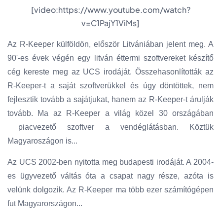
[video:
https://www.youtube.com/watch?
v=C1PajY1ViMs
]
Az R-Keeper külföldön, először Litvániában jelent meg. A
90'-es évek végén egy litván éttermi szoftvereket készítő
cég kereste meg az UCS irodáját. Összehasonlították az
R-Keeper-t a saját szoftverükkel és úgy döntöttek, nem
fejlesztik tovább a sajátjukat, hanem az R-Keeper-t árulják
tovább. Ma az R-Keeper a világ közel 30 országában
piacvezető szoftver a vendéglátásban. Köztük
Magyaroszágon is...
Az UCS 2002-ben nyitotta meg budapesti irodáját. A 2004-
es ügyvezető váltás óta a csapat nagy része, azóta is
velünk dolgozik. Az R-Keeper ma több ezer számítógépen
fut Magyarországon...