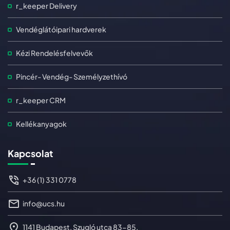
r_keeper Delivery
Vendéglátóipari hardverek
Kézi Rendelésfelvevők
Pincér- Vendég- Személyzethívó
r_keeper CRM
Kellékanyagok
Kapcsolat
+36 (1) 331 0778
info@ucs.hu
1141 Budapest, Szugló utca 83-85.