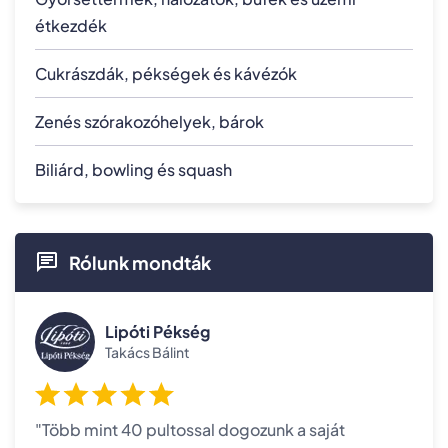
étkezdék
Cukrászdák, pékségek és kávézók
Zenés szórakozóhelyek, bárok
Biliárd, bowling és squash
Rólunk mondták
Lipóti Pékség
Takács Bálint
"Több mint 40 pultossal dogozunk a saját