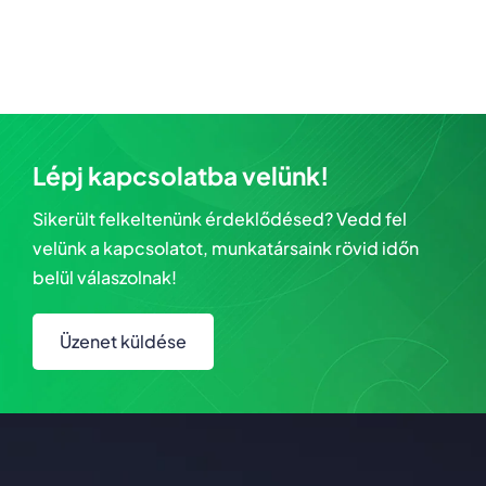
Lépj kapcsolatba velünk!
Sikerült felkeltenünk érdeklődésed? Vedd fel
velünk a kapcsolatot, munkatársaink rövid időn
belül válaszolnak!
Üzenet küldése