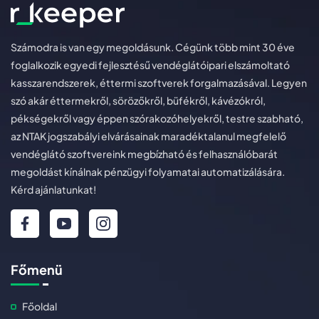
Számodra is van egy megoldásunk. Cégünk több mint 30 éve
foglalkozik egyedi fejlesztésű vendéglátóipari elszámoltató
kasszarendszerek, éttermi szoftverek forgalmazásával. Legyen
szó akár éttermekről, sörözőkről, büfékről, kávézókról,
pékségekről vagy éppen szórakozóhelyekről, testre szabható,
az NTAK jogszabályi elvárásainak maradéktalanul megfelelő
vendéglátó szoftvereink megbízható és felhasználóbarát
megoldást kínálnak pénzügyi folyamatai automatizálására.
Kérd ajánlatunkat!
Főmenü
Főoldal