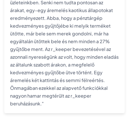
üzleteinkben. Senki nem tudta pontosan az
árakat, egy-egy áremelés kaotikus állapotokat
eredményezett. Abba, hogy a pénztárgép
kedvezményes gyűjtőjébe ki melyik terméket
ütötte, már bele sem merek gondolni, már ha
egyáltalán ütöttek bele és nem minden a 27%
gyűjtőbe ment. Az r_keeper bevezetésével az
azonnali nyereségünk az volt, hogy minden eladás
az általunk szabott árakon, a megfelelő
kedvezményes gyűjtőbe ütve történt. Egy
áremelés két kattintás és semmi félreértés.
Önmagában ezekkel az alapvető funkciókkal
nagyon hamar megtérült az r_keeper
beruházásunk."