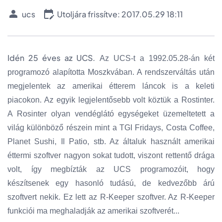
ucs
Utoljára frissítve: 2017.05.29 18:11
Idén 25 éves az UCS.
Az UCS-t a 1992.05.28-án két
programozó alapította Moszkvában. A rendszerváltás után
megjelentek az amerikai étterem láncok is a keleti
piacokon. Az egyik legjelentősebb volt köztük a Rostinter.
A Rosinter olyan vendéglátó egységeket üzemeltetett a
világ különböző részein mint a TGI Fridays, Costa Coffee,
Planet Sushi, Il Patio, stb. Az általuk használt amerikai
éttermi szoftver nagyon sokat tudott, viszont rettentő drága
volt, így megbízták az UCS programozóit, hogy
készítsenek egy hasonló tudású, de kedvezőbb árú
szoftvert nekik. Ez lett az R-Keeper szoftver. Az R-Keeper
funkciói ma meghaladják az amerikai szoftverét...